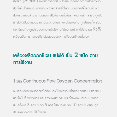
ซีโอไลท์ (zeolite) เพื่อทำการดูดซับไนโตรเจนออกจากอากาศที่ความดัน
สูง โดยไนโตรเจนจะยึดติดกับผิวของสารซีโอไลท์ เนื่องจากซีโอไลท์มีพื้นผิว
สัมผัสมากจึงสามารถจับกับแก๊สไนโตรเจนที่มีโมเลกุลขนาดเล็ก สารจะดูดซับ
ก๊าซไว้ได้เป็นจำนวนมาก เมื่อความดันต่ำลงไนโตรเจนก็จะถูกปล่อยทิ้ง ส่วน
ออกซิเจนก็จะถูกปล่อยออกมาเพื่อใช้งานที่มีความบริสุทธิ์ประมาณ 96%
เหมือนเป็นการกรองแก๊สไนโตรเจนออกจากแก๊สออกซิเจนนั่นเอง
เครื่องผลิตออกซิเจน แบ่งได้ เป็น 2 ชนิด ตาม
การใช้งาน
1.ชนิด Continuous Flow Oxygen Concentrators
จะปล่อยออกซิเจนออกมาได้ต่อเนื่อง ใช้เพื่อรักษาโรคเกี่ยวกับระบบทางเดิน
หายใจ ในโรงพยาบาล และสถานพยาบาล แม้แต่ใช้พักฟื้นที่บ้าน มีขนาด
สเปคตั้งแต่ 3 ลิตร ขนาด 5 ลิตร ไปจนถึงขนาด 10 ลิตร ขึ้นอยู่กับจุด
ประสงค์ของการนำไปใช้งาน