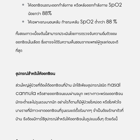
ให้ออกซิเจนขณะออกกำลังกาย หรือหลังออกกำลังกาย SpO2
น้อยกว่า 88%
ให้เฉพาะขณะนอนหลับ ถ้าขณะหลับ SpO2 ต่ำกว่า 88 %
ทั้งสองภาวะเบื้องต้นนี้สามารถประเมินโดยการตรวจจับความอิ่มตัวของ
ออกซิเจนในเลือด ซึ่งอาจจะได้รับความเห็นชอบจากแพทย์ผู้ดูแลก่อนจะดี
ที่สุด
อุปกรณ์สำหรับให้ออกซิเจน
ส่วนใหญ่ผู้ป่วยที่ต้องได้ออกซิเจนที่บ้าน มักใช้เพียงอุปกรณ์ชนิด nasal
cannula หรือสายออกซิเจนแบบผ่านจมูก เพราะภาวะพร่องออกซิเจน
มักจะต่ำและไม่รุนแรงมากนัก อย่างไรก็ตามก็มีผู้ป่วยโรคปอด หรือโรคหัวใจ
บางรายที่มีภาวะขาดออกซิเจนที่รุนแรงแต่เรื้อรังมากๆ จำเป็นต้องรักษาตัวที่
บ้าน จึงต้องมีการใช้อุปกรณ์สำหรับให้ออกซิเจนในรูปแบบอื่นๆ ด้วยดังนี้