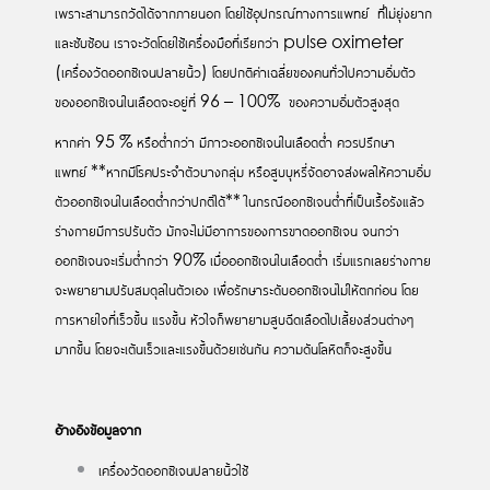
เพราะสามารถวัดได้จากภายนอก โดยใช้อุปกรณ์ทางการแพทย์ ที่ไม่ยุ่งยาก
และซับซ้อน เราจะวัดโดยใช้เครื่องมือที่เรียกว่า pulse oximeter
(เครื่องวัดออกซิเจนปลายนิ้ว) โดยปกติค่าเฉลี่ยของคนทั่วไปความอิ่มตัว
ของออกซิเจนในเลือดจะอยู่ที่ 96 – 100% ของความอิ่มตัวสูงสุด
หากค่า 95 % หรือต่ำกว่า มีภาวะออกซิเจนในเลือดต่ำ ควรปรึกษา
แพทย์ **หากมีโรคประจำตัวบางกลุ่ม หรือสูบบุหรี่จัดอาจส่งผลให้ความอิ่ม
ตัวออกซิเจนในเลือดต่ำกว่าปกติได้** ในกรณีออกซิเจนต่ำที่เป็นเรื้อรังแล้ว
ร่างกายมีการปรับตัว มักจะไม่มีอาการของการขาดออกซิเจน จนกว่า
ออกซิเจนจะเริ่มต่ำกว่า 90% เมื่อออกซิเจนในเลือดต่ำ เริ่มแรกเลยร่างกาย
จะพยายามปรับสมดุลในตัวเอง เพื่อรักษาระดับออกซิเจนไม่ให้ตกก่อน โดย
การหายใจที่เร็วขึ้น แรงขึ้น หัวใจก็พยายามสูบฉีดเลือดไปเลี้ยงส่วนต่างๆ
มากขึ้น โดยจะเต้นเร็วและแรงขึ้นด้วยเช่นกัน ความดันโลหิตก็จะสูงขึ้น
อ้างอิงข้อมูลจาก
เครื่องวัดออกซิเจนปลายนิ้วใช้