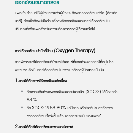
ออกซิเจนขนาดกี่ลิตร
แพทย์จะกำหนดให้ผู้ป่วยทราบว่าผู้ป่วยจะต้องการออกซิเจนเท่าใด (ลิตรต่อ
นาที) ก่อนซื้อต้องมั่นใจว่าเครื่องผลิตออกซิเจนสามารถให้ออกซิเจนใน
ปริมาณที่เพียงพอสำหรับความต้องการของผู้ใช้งานหรือไม่
การให้ออกซิเจนบำบัดที่บ้าน (
Oxygen Therapy
)
การพิจารณาให้ออกซิเจนที่บ้านจะใช้เกณฑ์ที่แตกต่างจากกรณีที่อยู่ในโรง
พยาบาล คือเป็นการให้ออกซิเจนในภาวะปกติของผู้ป่วยรายนั้นนั่น
1.กรณีที่ต้องการให้ออกซิเจนต่อเนื่อง
วัดความอิ่มตัวของออกซิเจนจากปลายนิ้ว (SpO2) ได้น้อยกว่า
88 %
วัด SpO2 ได้ 88-90% แต่มีภาวะหรือโรคที่บ่งบอกถึงภาวะ
ขาดออกซิเจนเรื้อรังขึ้นแล้ว จากการประเมินของแพทย์
2.กรณีที่ต้องให้ออกซิเจนเฉพาะบางโอกาส