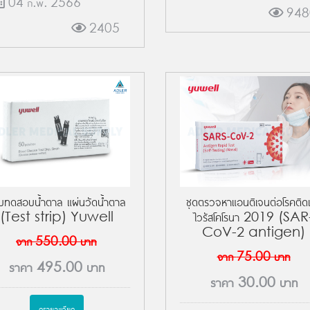
04 ก.พ. 2566
948
2405
บทดสอบน้ำตาล แผ่นวัดน้ำตาล
ชุดตรวจหาแอนติเจนต่อโรคติดเช
(Test strip) Yuwell
ไวรัสโคโรนา 2019 (SAR
CoV-2 antigen)
จาก
550.00
บาท
จาก
75.00
บาท
ราคา
495.00
บาท
ราคา
30.00
บาท
ดูรายละเอียด