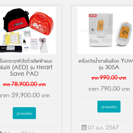
เครื่องวัดน้ำตาลในเลือด Yu
รื่องกระตุกหัวใจด้วยไฟฟ้าแบบ
รุ่น 305A
ัตโนมัติ (AED) รุ่น Heart
Save PAD
จาก
990.00
บาท
จาก
78,900.00
บาท
ราคา
790.00
บาท
ราคา
59,900.00
บาท
ดูรายละเอียด
ดูรายละเอียด
01 ส.ค. 2567